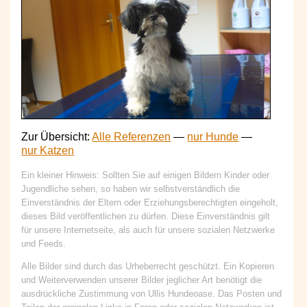
Zur Übersicht:
Alle Referenzen
—
nur Hunde
—
nur Katzen
Ein kleiner Hinweis: Sollten Sie auf einigen Bildern Kinder oder
Jugendliche sehen, so haben wir selbstverständlich die
Einverständnis der Eltern oder Erziehungsberechtigten eingeholt,
dieses Bild veröffentlichen zu dürfen. Diese Einverständnis gilt
für unsere Internetseite, als auch für unsere sozialen Netzwerke
und
Feeds
.
Alle Bilder sind durch das Urheberrecht geschützt. Ein Kopieren
und Weiterverwenden unserer Bilder jeglicher Art benötigt die
ausdrückliche Zustimmung von Ullis Hundeoase. Das Posten und