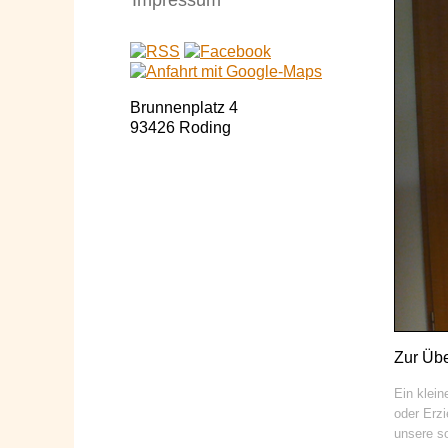
Impressum
Brunnenplatz 4
93426 Roding
Zur Übe
Ein klein
oder Erzi
unsere s