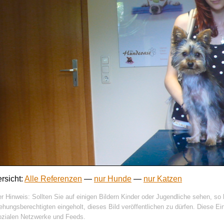
rsicht:
Alle Referenzen
—
nur Hunde
—
nur Katzen
er Hinweis: Sollten Sie auf einigen Bildern Kinder oder Jugendliche sehen, so 
ehungsberechtigten eingeholt, dieses Bild veröffentlichen zu dürfen. Diese Einv
ozialen Netzwerke und
Feeds
.