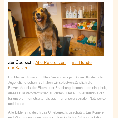
Zur Übersicht:
Alle Referenzen
—
nur Hunde
—
nur Katzen
Ein kleiner Hinweis: Sollten Sie auf einigen Bildern Kinder oder
Jugendliche sehen, so haben wir selbstverständlich die
Einverständnis der Eltern oder Erziehungsberechtigten eingeholt,
dieses Bild veröffentlichen zu dürfen. Diese Einverständnis gilt
für unsere Internetseite, als auch für unsere sozialen Netzwerke
und
Feeds
.
Alle Bilder sind durch das Urheberrecht geschützt. Ein Kopieren
und Weiterverwenden unserer Bilder jeglicher Art benötigt die